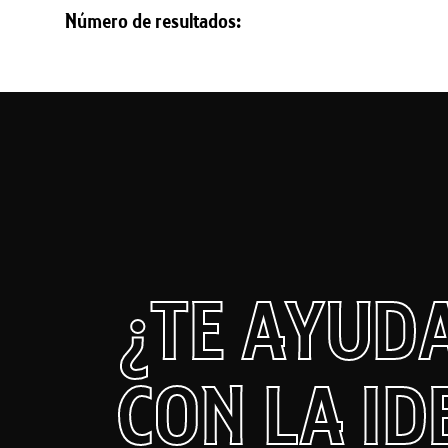
Número de resultados:
¿TE AYUD
CON LA ID