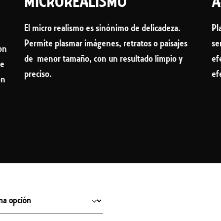
MICROREALISMO
A
El micro realismo es sinónimo de delicadeza.
Pl
Permite plasmar imágenes, retratos o paisajes
se
con
de menor tamaño, con un resultado limpio y
ef
ne
preciso.
ef
on